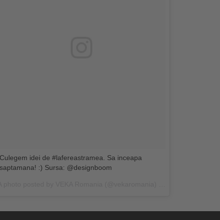
Culegem idei de #lafereastramea. Sa inceapa
saptamana! :) Sursa: @designboom
A photo posted by VEKA Romania (@vekaromania) on
Jul 25, 2016 at