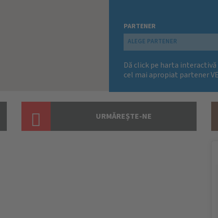
PARTENER
ALEGE PARTENER
Dă click pe harta interactivă
cel mai apropiat partener V
URMĂREȘTE-NE