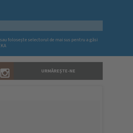
 sau folosește selectorul de mai sus pentru a găsi
EKA
URMĂREȘTE-NE