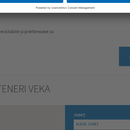
ciclabile și prietenoase cu
ENERI VEKA
JUDEȚ
ALEGE JUDEȚ