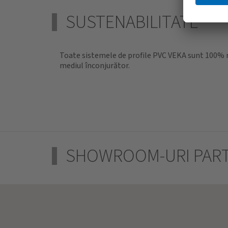
SUSTENABILITATE
Toate sistemele de profile PVC VEKA sunt 100% re
mediul înconjurător.
SHOWROOM-URI PART