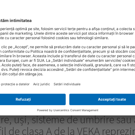
1/55
re, uși, sisteme de umbrire sau
fil de clasa A de la VEKA reprezi