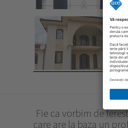
Fie ca vorbim de ferest
care are la baza un pro