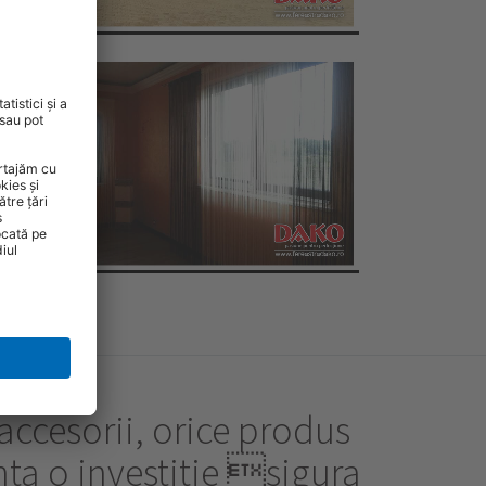
 accesorii, orice produs
nta o investitie sigura